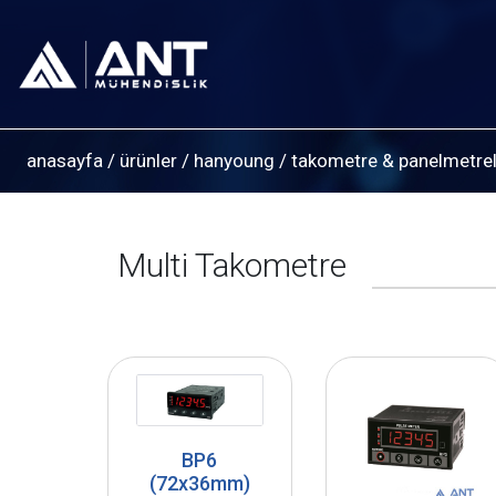
anasayfa
/
ürünler
/
hanyoung
/
takometre & panelmetrel
Multi Takometre
BP6
(72x36mm)