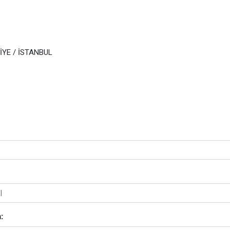
ANİYE / İSTANBUL
: