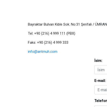
Bayraktar Bulvarı Kıble Sok. No:31 Şerifali / ÜMR
Tel: +90 (216) 4 999 111 (PBX)
Faks: +90 (216) 4 999 333
info@antmuh.com
İsim:
E-mail:
Telefon