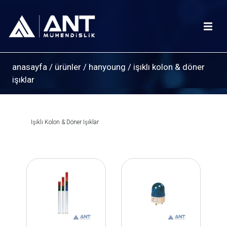
anasayfa
/
ürünler
/
hanyoung
/
işıklı kolon & döner
işıklar
Işıklı Kolon & Döner Işıklar