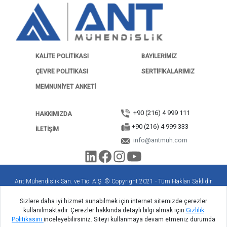
KALITE POLITIKASI
BAYILERIMIZ
ÇEVRE POLITIKASI
SERTIFIKALARIMIZ
MEMNUNIYET ANKETI
+90 (216) 4 999 111
HAKKIMIZDA
+90 (216) 4 999 333
ILETIŞIM
info@antmuh.com
Ant Mühendislik San. ve Tic. A.Ş. © Copyright 2021 - Tüm Hakları Saklıdır.
Sizlere daha iyi hizmet sunabilmek için internet sitemizde çerezler
Yasal Yükümlülükler
|
KVKK
kullanılmaktadır. Çerezler hakkında detaylı bilgi almak için
Gizlilik
Politikasını
inceleyebilirsiniz. Siteyi kullanmaya devam etmeniz durumda