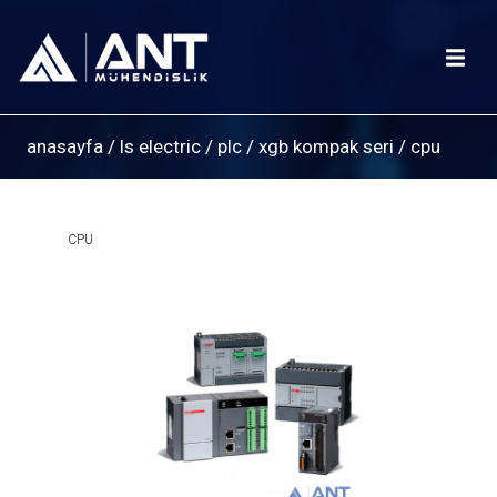
anasayfa
/
ls electric
/
plc
/
xgb kompak seri
/
cpu
CPU