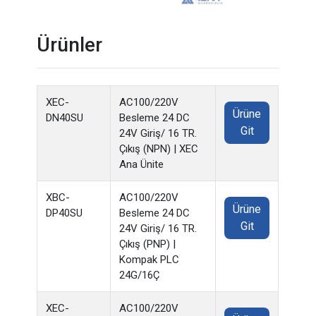
Ürünler
XEC-
AC100/220V
Ürüne
DN40SU
Besleme 24 DC
Git
24V Giriş/ 16 TR.
Çıkış (NPN) | XEC
Ana Ünite
XBC-
AC100/220V
Ürüne
DP40SU
Besleme 24 DC
Git
24V Giriş/ 16 TR.
Çıkış (PNP) |
Kompak PLC
24G/16Ç
XEC-
AC100/220V