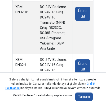
XBM-
DC 24V Besleme.
Ürüne
DN32HP
DC24V 16 Giriş.
Git
DC24V 16
Transistor(NPN)
Çıkış. RS232C,
RS485, Ethernet,
USB(Program
Yükleme) | XBM
Ana Ünite
XBM-
DC 24V Besleme.
Ürüne
DN32H
DC24V 16 Giriş.
Git
DC24V 16
Transistor(NPN)
Sizlere daha iyi hizmet sunabilmek için internet sitemizde çerezler
Çıkış. RS232C,
kullanılmaktadır. Çerezler hakkında detaylı bilgi almak için
Gizlilik
RS485, Ethernet,
Politikasını
inceleyebilirsiniz. Siteyi kullanmaya devam etmeniz durumda
USB(Program
Gizlilik Politikası’nı kabul etmiş sayılacaksınız.
Yükleme) | XBM
Tamam
Ana Ünite