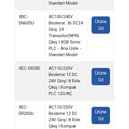
Standart Model
XBC-
AC100/240V
Ürüne
DN60SU
Besleme. 36 DC24
Git
Giriş. 24
Transistor(NPN)
Çıkış | XGB Serisi
PLC - Ana Ünite -
Standart Model
XEC-DR20E
AC110/220V
Ürüne
Besleme 12 DC
Git
24V Giriş/ 8 Röle
Çıkış | Kompak
PLC 12G/8Ç
XEC-
AC110/220V
Ürüne
DR20SU
Besleme 12 DC
Git
24V Giriş/ 8 Röle
Çıkış | Kompak