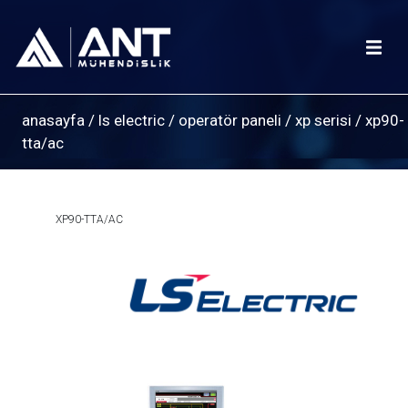
anasayfa
/
ls electric
/
operatör paneli
/
xp serisi
/
xp90-
tta/ac
XP90-TTA/AC