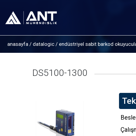
anasayfa
/
datalogic
/
endüstriyel sabit barkod okuyucul
DS5100-1300
Tek
Besle
Çalış