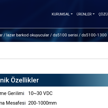
KURUMSAL
ÜRÜNLER
ÇÖZÜ
ar
/
lazer barkod okuyucular
/
ds5100 serisi
/
ds5100-1300
nik Özellikler
me Gerilimi
10~30 VDC
ma Mesafesi
200-1000mm