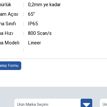
ürlük
0,2mm ye kadar
ram Açısı
65°
a Sınıfı
IP65
a Hızı
800 Scan/s
a Modeli
Lineer
Talep Formu