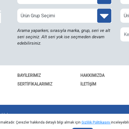
İ
Arama yaparken; sırasıyla marka, grup, seri ve alt
seri seçiniz. Alt seri yok ise seçmeden devam
edebilirsiniz.
BAYILERIMIZ
HAKKIMIZDA
SERTIFIKALARIMIZ
ILETIŞIM
klıdır.
lmaktadır. Çerezler hakkında detaylı bilgi almak için
Gizlilik Politikasını
inceleyebil