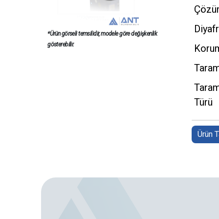
Çözün
Diyaf
*Ürün görseli temsilidir, modele göre değişkenlik
gösterebilir.
Korum
Taram
Taram
Türü
Ürün 