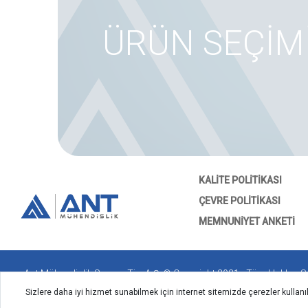
ÜRÜN SEÇİM
KALITE POLITIKASI
ÇEVRE POLITIKASI
MEMNUNIYET ANKETI
Ant Mühendislik San. ve Tic. A.Ş. © Copyright 2021 - Tüm Hakları Sa
Sizlere daha iyi hizmet sunabilmek için internet sitemizde çerezler kullanı