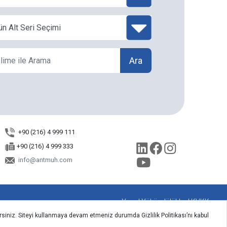
Ara
+90 (216) 4 999 111
+90 (216) 4 999 333
info@antmuh.com
Yasal Yükümlülükler
|
KVKK
irsiniz. Siteyi kullanmaya devam etmeniz durumda Gizlilik Politikası’nı kabul